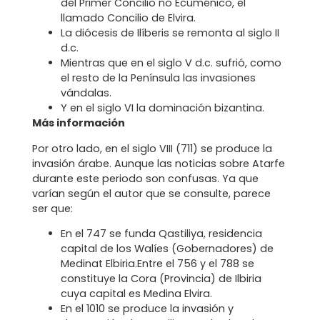
del Primer Concilio no Ecuménico, el
llamado Concilio de Elvira.
La diócesis de Ilíberis se remonta al siglo II
d.c.
Mientras que en el siglo V d.c. sufrió, como
el resto de la Península las invasiones
vándalas.
Y en el siglo VI la dominación bizantina.
Más información
Por otro lado, en el siglo VIII (711) se produce la
invasión árabe. Aunque las noticias sobre Atarfe
durante este periodo son confusas. Ya que
varían según el autor que se consulte, parece
ser que:
En el 747 se funda Qastiliya, residencia
capital de los Walíes (Gobernadores) de
Medinat Elbiria.Entre el 756 y el 788 se
constituye la Cora (Provincia) de Ilbiria
cuya capital es Medina Elvira.
En el 1010 se produce la invasión y