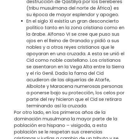
destrucción de Qastiliya por los bereberes
(tribu musulmana del norte de África) es
su época de mayor esplendor y apogeo.
En el siglo XI existía un gran desconcierto
político tanto en la zona cristiana como en
la árabe. Alfonso VI se cree que puso sus
ojos en el Reino de Granada y pidió a sus
nobles y a otros reyes cristianos que le
apoyaran en una cruzada. A esta se unió el
Cid como noble castellano. Los cristianos
se asentaron en la Vega Alta entre la Sierra
y el río Genil. Dada la fama del Cid
acudieron de las alquerías de Atarfe,
Albolote y Maracena numerosas personas
a ponerse bajo su protección, los celos por
parte del rey hicieron que el Cid se retirara
terminando así la cruzada.
Por otro lado, en los primeros años de la
dominación musulmana la mayor parte de la
población era hispano – visigoda, a esta
población se le respetan sus creencias
cristianas y judías a cambio de un tributo y se