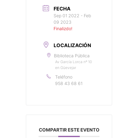
FECHA
Sep 01 2022
- Feb
09 2023
Finalizdo!
LOCALIZACIÓN
Biblioteca Pública
Av García Lorca nº 10
en Güevejar
Teléfono
958 43 68 61
COMPARTIR ESTE EVENTO