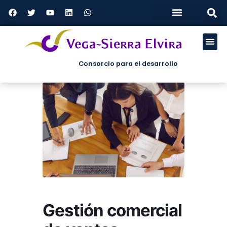
Tablón de anuncios
Perfil del contratante
Plan antifraude
Consorcio para el desarrollo
ÁREAS DE
Gestión comercial