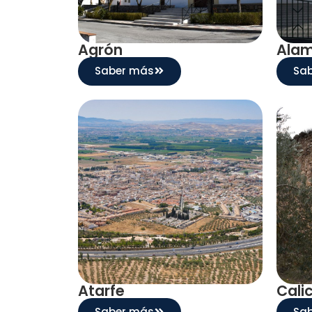
Agrón
Alam
Saber más
Sa
Atarfe
Cali
Saber más
Sa