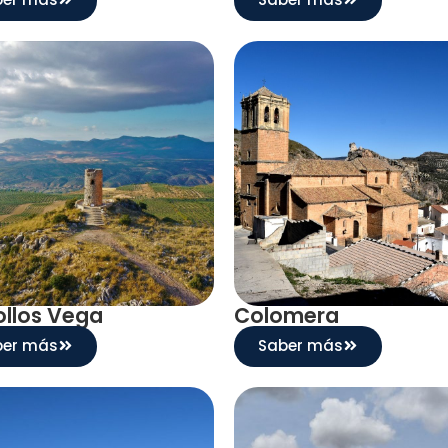
llos Vega
Colomera
ber más
Saber más