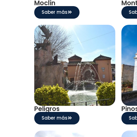
Moclín
Mont
Saber más
Sa
Peligros
Pino
Saber más
Sa