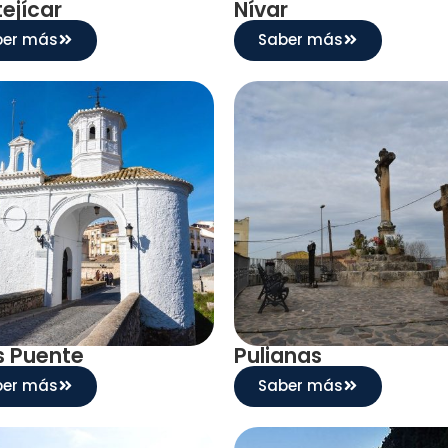
ejícar
Nívar
ber más
Saber más
s Puente
Pulianas
ber más
Saber más