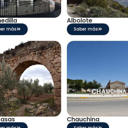
edilla
Albolote
ber más
Saber más
casas
Chauchina
ber más
Saber más